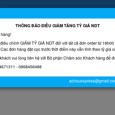
3
THÔNG BÁO ĐIỀU GIẢM TĂNG TỶ GIÁ NDT
TRANG CHỦ
CHÍNH SÁCH
BẢNG GIÁ
HƯỚNG
 hàng!
iều chỉnh GIẢM TỶ GIÁ NDT đối với tất cả đơn order từ 18h00
ác đơn hàng đặt cọc trước thời điểm này vẫn tính theo tỷ giá c
hách vui lòng liên hệ với Bộ phận Chăm sóc Khách hàng để đư
944671311 - 0868456488
U NẠI
achauexpress@gmail.c