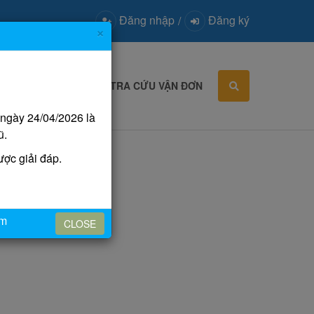
Đăng nhập
Đăng ký
/
×
 DẪN
TIN TỨC
TRA CỨU VẬN ĐƠN
 ngày 24/04/2026 là
ũ.
ợc giải đáp.
om
CLOSE